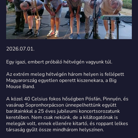
2026.07.01.
Egy igazi, embert próbáló hétvégén vagyunk túl.
Az extrém meleg hétvégén három helyen is fellépett
Magyarország egyetlen operett kiszenekara, a Big
Mouse Band.
A közel 40 Celsius fokos hőségben Pósfán, Pinnyén, és
vasánap Sopronhorpácson ünnepelhettünk együtt
barátainkkal a 25 éves jubileumi koncertsorozatunk
keretében. Nem csak nekünk, de a kilátogatónak is
melegük volt, ennek ellenére kitartó, és roppant lelkes
társaság gyűlt össze mindhárom helyszínen.