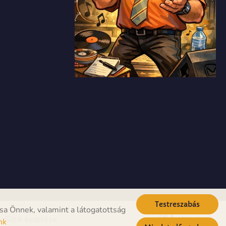
Testreszabás
sa Önnek, valamint a látogatottság
Sütik kezelése
nk