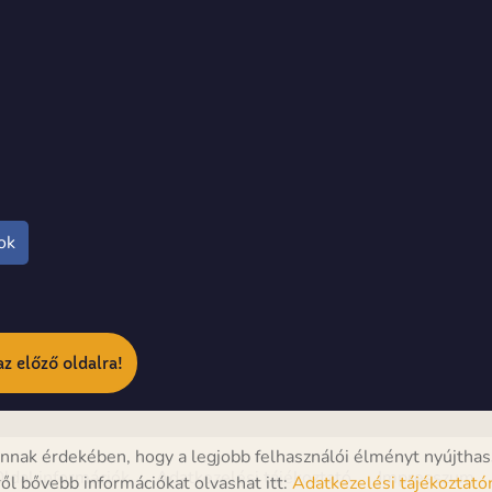
ok
az előző oldalra!
nak érdekében, hogy a legjobb felhasználói élményt nyújthas
ldal információk
Adatkezelési tájékoztató
Impresszum
ről bővebb információkat olvashat itt:
Adatkezelési tájékoztató